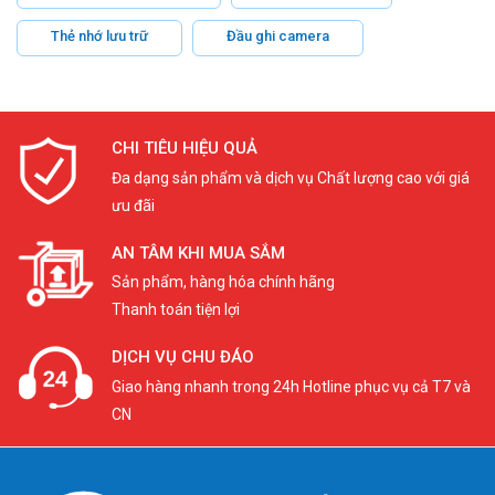
Thẻ nhớ lưu trữ
Đầu ghi camera
CHI TIÊU HIỆU QUẢ
Đa dạng sản phẩm và dịch vụ Chất lượng cao với giá
ưu đãi
AN TÂM KHI MUA SẮM
Sản phẩm, hàng hóa chính hãng
Thanh toán tiện lợi
DỊCH VỤ CHU ĐÁO
Giao hàng nhanh trong 24h Hotline phục vụ cả T7 và
CN