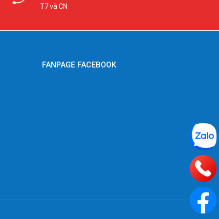
T7 và CN
FANPAGE FACEBOOK
g