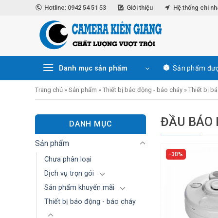
Skip
Hotline: 0942 54 51 53
Giới thiệu
Hệ thống chi n
to
content
Danh mục sản phẩm
Sản phẩm đượ
Trang chủ
»
Sản phẩm
»
Thiết bị báo động - báo cháy
»
Thiết bị b
ĐẦU BÁO 
DANH MỤC
Sản phẩm
30%
Chưa phân loại
Dịch vụ trọn gói
Sản phẩm khuyến mãi
Thiết bị báo động - báo cháy