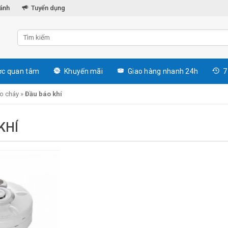
hánh
Tuyển dụng
c quan tâm
Khuyến mãi
Giao hàng nhanh 24h
7
áo cháy
»
Đầu báo khí
KHÍ