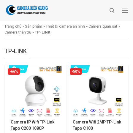
Skip
to
content
Trang chủ
»
Sản phẩm
»
Thiết bị camera an ninh
»
Camera quan sát
»
Camera thân trụ
»
TP-LINK
TP-LINK
66%
50%
Camera IP Wifi TP-Link
Camera Wifi 2MP TP-Link
Tapo C200 1080P
Tapo C100