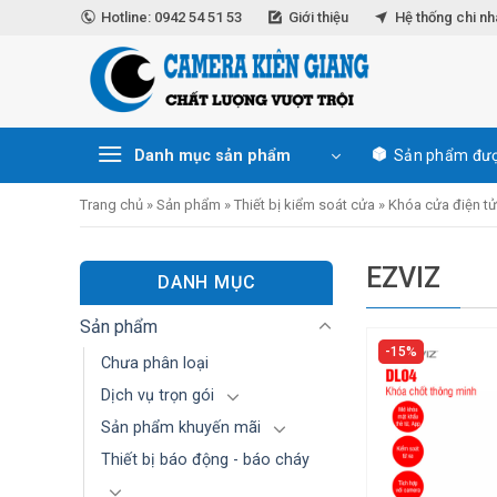
Skip
Hotline: 0942 54 51 53
Giới thiệu
Hệ thống chi n
to
content
Danh mục sản phẩm
Sản phẩm đượ
Trang chủ
»
Sản phẩm
»
Thiết bị kiểm soát cửa
»
Khóa cửa điện t
EZVIZ
DANH MỤC
Sản phẩm
15%
Chưa phân loại
Dịch vụ trọn gói
Sản phẩm khuyến mãi
Thiết bị báo động - báo cháy