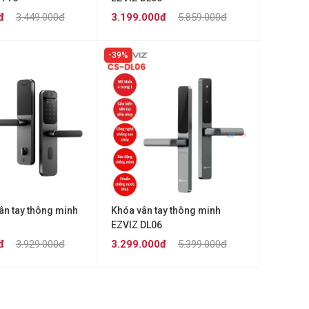
đ
3.449.000đ
3.199.000đ
5.859.000đ
39%
ân tay thông minh
Khóa vân tay thông minh
EZVIZ DL06
đ
3.929.000đ
3.299.000đ
5.399.000đ