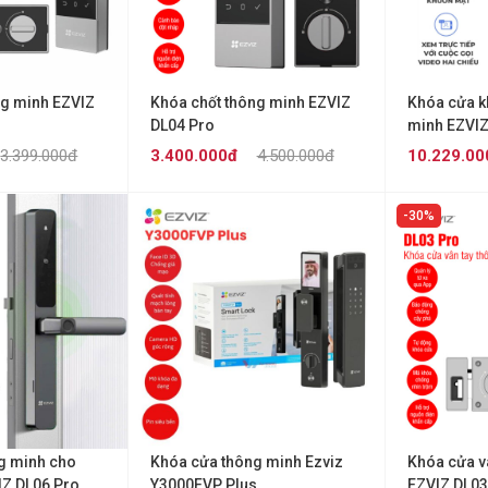
ng minh EZVIZ
Khóa chốt thông minh EZVIZ
Khóa cửa k
DL04 Pro
minh EZVI
3.399.000đ
3.400.000đ
4.500.000đ
10.229.00
30%
g minh cho
Khóa cửa thông minh Ezviz
Khóa cửa v
Z DL06 Pro
Y3000FVP Plus
EZVIZ DL03