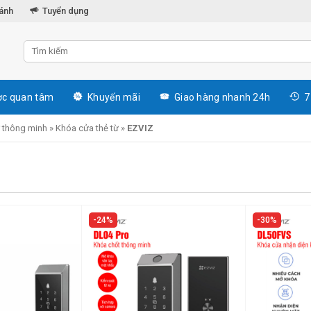
hánh
Tuyển dụng
c quan tâm
Khuyến mãi
Giao hàng nhanh 24h
7
ử thông minh
»
Khóa cửa thẻ từ
»
EZVIZ
24%
30%