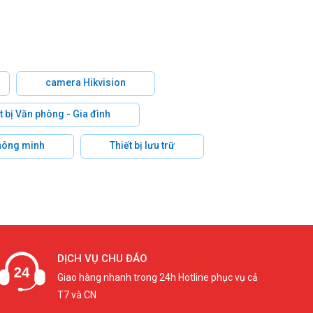
camera Hikvision
t bị Văn phòng - Gia đình
hông minh
Thiết bị lưu trữ
DỊCH VỤ CHU ĐÁO
Giao hàng nhanh trong 24h Hotline phục vụ cả
T7 và CN