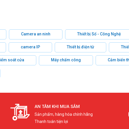
Camera an ninh
Thiết bị Số - Công Nghệ
camera IP
Thiết bị điện tử
Thiế
 kiểm soát cửa
Máy chấm công
Cảm biến t
AN TÂM KHI MUA SẮM
Sản phẩm, hàng hóa chính hãng
Thanh toán tiện lợi