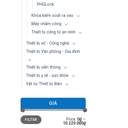
PHGLock
Khóa kiểm soát ra vào
Máy chấm công
Thiết bị cổng từ an ninh
Thiết bị số - Công nghệ
Thiết bị Văn phòng - Gia đình
Thiết bị viễn thông
Thiết bị y tế - sức khỏe
Vật tư-Thiết bị điện
GIÁ
Min
Max
Price:
0₫
—
FILTER
price
price
10.229.000₫