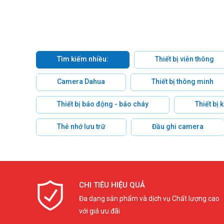
Tìm kiếm nhiều:
Thiết bị viễn thông
Camera Dahua
Thiết bị thông minh
Thiết bị báo động - báo cháy
Thiết bị
Thẻ nhớ lưu trữ
Đầu ghi camera
CHI TIÊU HIỆU QUẢ
Đa dạng sản phẩm và dịch vụ Chất lượng cao
với giá ưu đãi