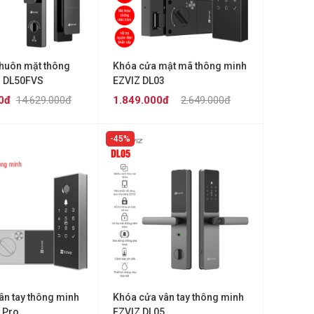
huôn mặt thông
Khóa cửa mật mã thông minh
Z DL50FVS
EZVIZ DL03
0đ
14.629.000đ
1.849.000đ
2.649.000đ
45%
ân tay thông minh
Khóa cửa vân tay thông minh
 Pro
EZVIZ DL05