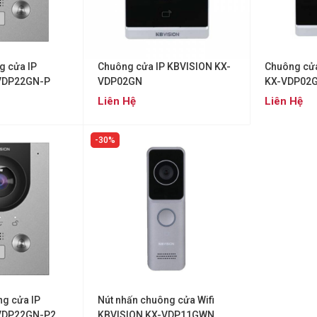
g cửa IP
Chuông cửa IP KBVISION KX-
Chuông cửa
VDP22GN-P
VDP02GN
KX-VDP02
Liên Hệ
Liên Hệ
30%
ng cửa IP
Nút nhấn chuông cửa Wifi
VDP22GN-P2
KBVISION KX-VDP11GWN