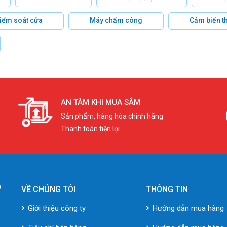
 kiểm soát cửa
Máy chấm công
Cảm biến t
AN TÂM KHI MUA SẮM
Sản phẩm, hàng hóa chính hãng
Thanh toán tiện lợi
VỀ CHÚNG TÔI
THÔNG TIN
Giới thiệu công ty
Hướng dẫn mua hàng