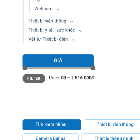
Webcam
Thiết bị viễn thông
Thiết bị y tế - sức khỏe
Vật tư-Thiết bị điện
GIÁ
Min
Max
Price:
0₫
—
2.516.000₫
FILTER
price
price
Tìm kiếm nhiều:
Thiết bị viễn thông
Camera Dahua
Thiết bị thông minh