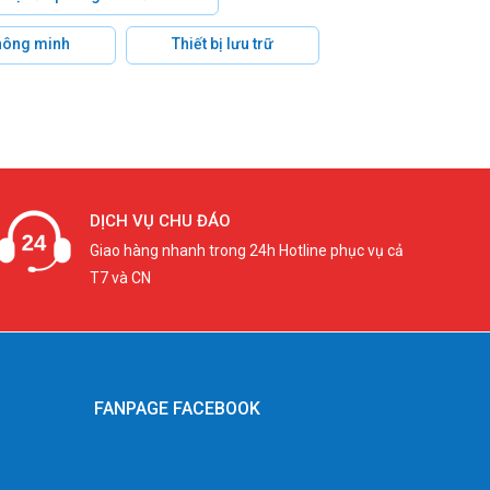
hông minh
Thiết bị lưu trữ
DỊCH VỤ CHU ĐÁO
Giao hàng nhanh trong 24h Hotline phục vụ cả
T7 và CN
FANPAGE FACEBOOK