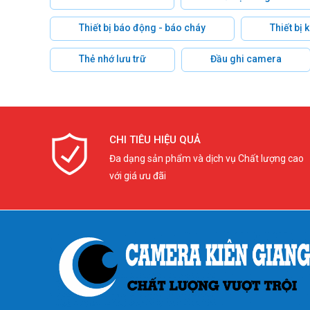
Thiết bị báo động - báo cháy
Thiết bị
Thẻ nhớ lưu trữ
Đầu ghi camera
CHI TIÊU HIỆU QUẢ
Đa dạng sản phẩm và dịch vụ Chất lượng cao
với giá ưu đãi