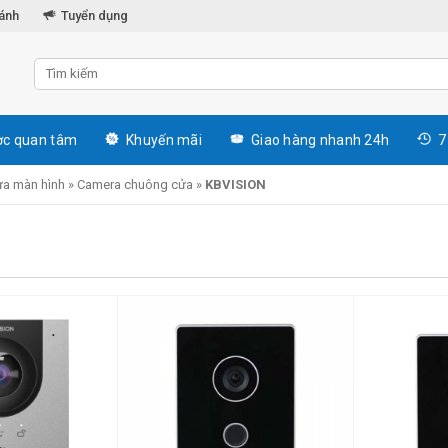
hánh
Tuyển dụng
c quan tâm
Khuyến mãi
Giao hàng nhanh 24h
7
a màn hình
»
Camera chuông cửa
»
KBVISION