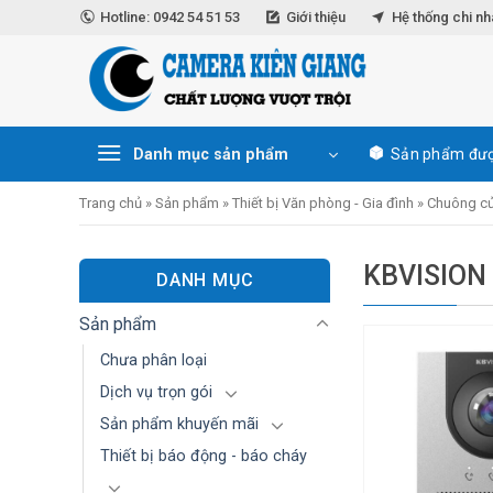
Skip
Hotline: 0942 54 51 53
Giới thiệu
Hệ thống chi n
to
content
Danh mục sản phẩm
Sản phẩm đượ
Trang chủ
»
Sản phẩm
»
Thiết bị Văn phòng - Gia đình
»
Chuông cử
KBVISION
DANH MỤC
Sản phẩm
Chưa phân loại
Dịch vụ trọn gói
Sản phẩm khuyến mãi
Thiết bị báo động - báo cháy