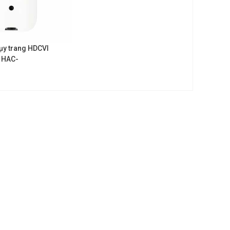
y trang HDCVI
 HAC-
P-W