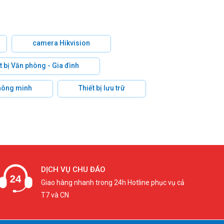
camera Hikvision
t bị Văn phòng - Gia đình
hông minh
Thiết bị lưu trữ
DỊCH VỤ CHU ĐÁO
Giao hàng nhanh trong 24h Hotline phục vụ cả
T7 và CN