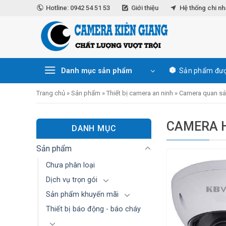
Skip
Hotline: 0942 54 51 53
Giới thiệu
Hệ thống chi n
to
content
Danh mục sản phẩm
Sản phẩm đượ
Trang chủ
»
Sản phẩm
»
Thiết bị camera an ninh
»
Camera quan sá
CAMERA 
DANH MỤC
Sản phẩm
Chưa phân loại
Dịch vụ trọn gói
Sản phẩm khuyến mãi
Thiết bị báo động - báo cháy