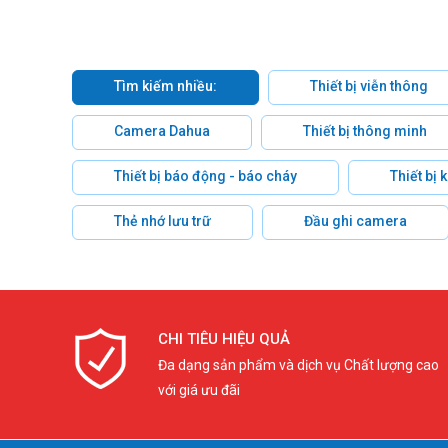
Tìm kiếm nhiều:
Thiết bị viễn thông
Camera Dahua
Thiết bị thông minh
Thiết bị báo động - báo cháy
Thiết bị
Thẻ nhớ lưu trữ
Đầu ghi camera
CHI TIÊU HIỆU QUẢ
Đa dạng sản phẩm và dịch vụ Chất lượng cao
với giá ưu đãi