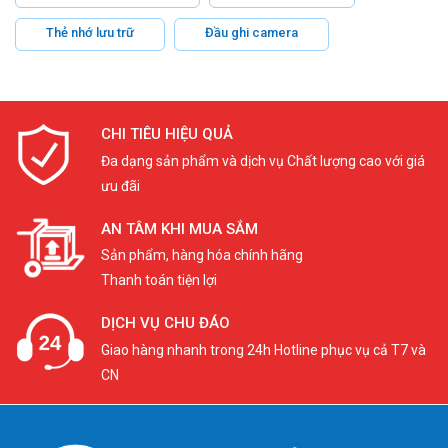
Thẻ nhớ lưu trữ
Đầu ghi camera
CHI TIÊU HIỆU QUẢ
Đa dạng sản phẩm và dịch vụ Chất lượng cao với giá
ưu đãi
AN TÂM KHI MUA SẮM
Sản phẩm, hàng hóa chính hãng
Thanh toán tiện lợi
DỊCH VỤ CHU ĐÁO
Giao hàng nhanh trong 24h Hotline phục vụ cả T7 và
CN