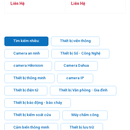
1080P
1080P
Liên Hệ
Liên Hệ
Tìm kiếm nhiều:
Thiết bị viễn thông
Camera an ninh
Thiết bị Số - Công Nghệ
camera Hikvision
Camera Dahua
Thiết bị thông minh
camera IP
Thiết bị điện tử
Thiết bị Văn phòng - Gia đình
Thiết bị báo động - báo cháy
Thiết bị kiểm soát cửa
Máy chấm công
Cảm biến thông minh
Thiết bị lưu trữ