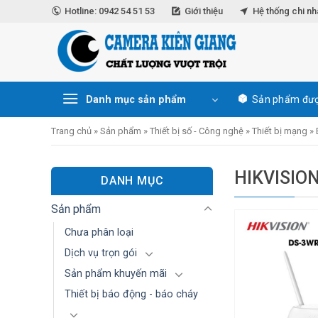
Skip
Hotline: 0942 54 51 53
Giới thiệu
Hệ thống chi n
to
content
Danh mục sản phẩm
Sản phẩm đượ
Trang chủ
»
Sản phẩm
»
Thiết bị số - Công nghệ
»
Thiết bị mạng
»
HIKVISIO
DANH MỤC
Sản phẩm
Chưa phân loại
Dịch vụ trọn gói
Sản phẩm khuyến mãi
Thiết bị báo động - báo cháy