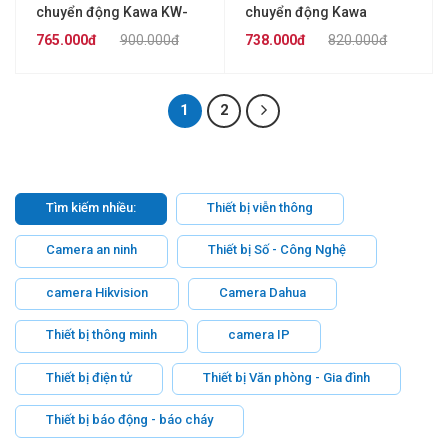
chuyển động Kawa KW-
chuyển động Kawa
PS329B-12W
PS329A-10W
765.000đ
900.000đ
738.000đ
820.000đ
1
2
Tìm kiếm nhiều:
Thiết bị viễn thông
Camera an ninh
Thiết bị Số - Công Nghệ
camera Hikvision
Camera Dahua
Thiết bị thông minh
camera IP
Thiết bị điện tử
Thiết bị Văn phòng - Gia đình
Thiết bị báo động - báo cháy