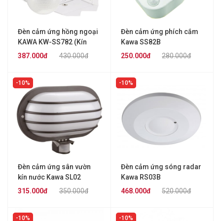
Đèn cảm ứng hồng ngoại
Đèn cảm ứng phích cắm
KAWA KW-SS782 (Kín
Kawa SS82B
nước)
387.000đ
430.000đ
250.000đ
280.000đ
10%
10%
Đèn cảm ứng sân vườn
Đèn cảm ứng sóng radar
kín nước Kawa SL02
Kawa RS03B
315.000đ
350.000đ
468.000đ
520.000đ
10%
10%