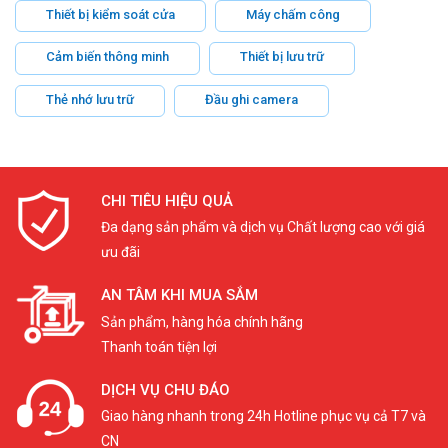
Thiết bị kiểm soát cửa
Máy chấm công
Cảm biến thông minh
Thiết bị lưu trữ
Thẻ nhớ lưu trữ
Đầu ghi camera
CHI TIÊU HIỆU QUẢ
Đa dạng sản phẩm và dịch vụ Chất lượng cao với giá
ưu đãi
AN TÂM KHI MUA SẮM
Sản phẩm, hàng hóa chính hãng
Thanh toán tiện lợi
DỊCH VỤ CHU ĐÁO
Giao hàng nhanh trong 24h Hotline phục vụ cả T7 và
CN