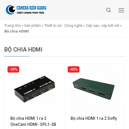
Skip
to
content
Trang chủ
»
Sản phẩm
»
Thiết bị số - Công nghệ
»
Cáp sạc, cáp kết nối
»
Bộ chia HDMI
BỘ CHIA HDMI
20%
40%
Bộ chia HDMI 1 ra 2
Bộ chia HDMI 1 ra 2 Sofly
OneCam HDMI- SPL1-2B