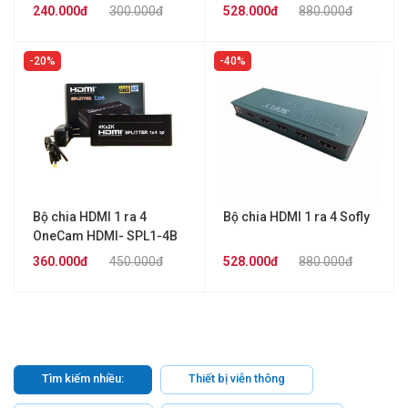
4K
240.000đ
300.000đ
528.000đ
880.000đ
20%
40%
Bộ chia HDMI 1 ra 4
Bộ chia HDMI 1 ra 4 Sofly
OneCam HDMI- SPL1-4B
4K
360.000đ
450.000đ
528.000đ
880.000đ
Tìm kiếm nhiều:
Thiết bị viễn thông