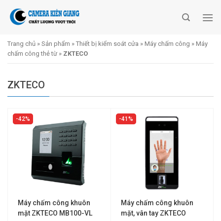
Skip
to
content
Trang chủ
»
Sản phẩm
»
Thiết bị kiểm soát cửa
»
Máy chấm công
»
Máy
chấm công thẻ từ
»
ZKTECO
ZKTECO
42%
41%
Máy chấm công khuôn
Máy chấm công khuôn
mặt ZKTECO MB100-VL
mặt, vân tay ZKTECO