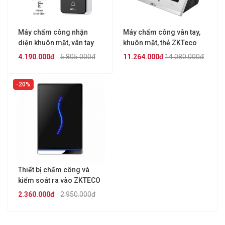
Máy chấm công nhận
Máy chấm công vân tay,
diện khuôn mặt, vân tay
khuôn mặt, thẻ ZKTeco
ZKTECO Speedface-V3L
G3
4.190.000đ
5.805.000đ
11.264.000đ
14.080.000đ
(Lite)
20%
Thiết bị chấm công và
kiểm soát ra vào ZKTECO
SCR100
2.360.000đ
2.950.000đ