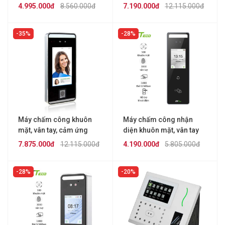
SPEEDFACE-V5L-P
4.995.000đ
8.560.000đ
7.190.000đ
12.115.000đ
35%
28%
Máy chấm công khuôn
Máy chấm công nhận
mặt, vân tay, cảm ứng
diện khuôn mặt, vân tay
ZKTECO TFACEPRO1-P
ZKTECO Speedface-V3L
7.875.000đ
12.115.000đ
4.190.000đ
5.805.000đ
28%
20%