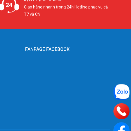
Giao hàng nhanh trong 24h Hotline phục vụ cả
T7 và CN
FANPAGE FACEBOOK
g