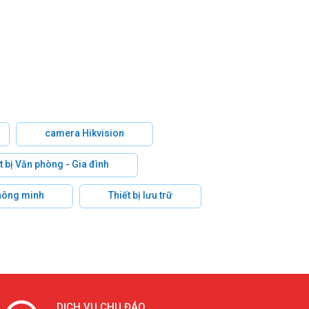
camera Hikvision
t bị Văn phòng - Gia đình
hông minh
Thiết bị lưu trữ
DỊCH VỤ CHU ĐÁO