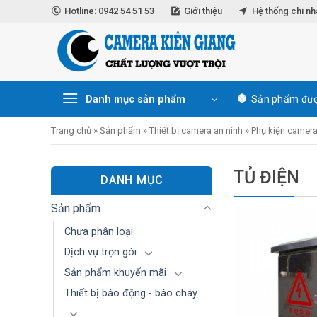
Skip
Hotline: 0942 54 51 53
Giới thiệu
Hệ thống chi n
to
content
Danh mục sản phẩm
Sản phẩm đượ
Trang chủ
»
Sản phẩm
»
Thiết bị camera an ninh
»
Phụ kiện camera
TỦ ĐIỆN
DANH MỤC
Sản phẩm
Chưa phân loại
Dịch vụ trọn gói
Sản phẩm khuyến mãi
Thiết bị báo động - báo cháy