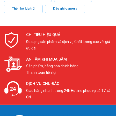
Thẻ nhớ lưu trữ
Đầu ghi camera
CHI TIÊU HIỆU QUẢ
Đa dạng sản phẩm và dịch vụ Chất lượng cao với giá
ưu đãi
AN TÂM KHI MUA SẮM
Sản phẩm, hàng hóa chính hãng
Thanh toán tiện lợi
DỊCH VỤ CHU ĐÁO
Giao hàng nhanh trong 24h Hotline phục vụ cả T7 và
CN