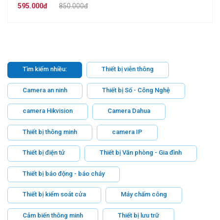
595.000đ
850.000đ
Tìm kiếm nhiều:
Thiết bị viễn thông
Camera an ninh
Thiết bị Số - Công Nghệ
camera Hikvision
Camera Dahua
Thiết bị thông minh
camera IP
Thiết bị điện tử
Thiết bị Văn phòng - Gia đình
Thiết bị báo động - báo cháy
Thiết bị kiểm soát cửa
Máy chấm công
Cảm biến thông minh
Thiết bị lưu trữ