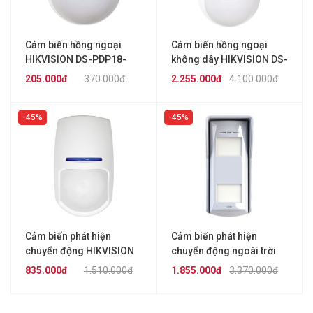
Cảm biến hồng ngoại
Cảm biến hồng ngoại
HIKVISION DS-PDP18-
không dây HIKVISION DS-
EG2(P)
PDPC12PF-EG2-WB
205.000đ
370.000đ
2.255.000đ
4.100.000đ
45%
45%
Cảm biến phát hiện
Cảm biến phát hiện
chuyển động HIKVISION
chuyển động ngoài trời
DS-PD2-D15AME
HIKVISION DS-PD2-
835.000đ
1.510.000đ
1.855.000đ
3.370.000đ
T12AME-EL