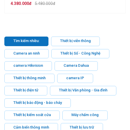
EZVIZ A1S
4.380.000đ
5.480.000đ
Tìm kiếm nhiều:
Thiết bị viễn thông
Camera an ninh
Thiết bị Số - Công Nghệ
camera Hikvision
Camera Dahua
Thiết bị thông minh
camera IP
Thiết bị điện tử
Thiết bị Văn phòng - Gia đình
Thiết bị báo động - báo cháy
Thiết bị kiểm soát cửa
Máy chấm công
Cảm biến thông minh
Thiết bị lưu trữ