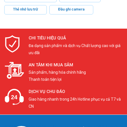
Thẻ nhớ lưu trữ
Đầu ghi camera
CHI TIÊU HIỆU QUẢ
Đa dạng sản phẩm và dịch vụ Chất lượng cao với giá
ưu đãi
AN TÂM KHI MUA SẮM
Sản phẩm, hàng hóa chính hãng
Thanh toán tiện lợi
DỊCH VỤ CHU ĐÁO
Giao hàng nhanh trong 24h Hotline phục vụ cả T7 và
CN