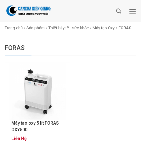
Skip
to
content
Trang chủ
»
Sản phẩm
»
Thiết bị y tế - sức khỏe
»
Máy tạo Oxy
»
FORAS
FORAS
Máy tạo oxy 5 lít FORAS
OXY500
Liên Hệ