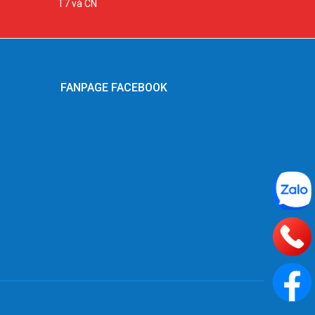
T7 và CN
FANPAGE FACEBOOK
g