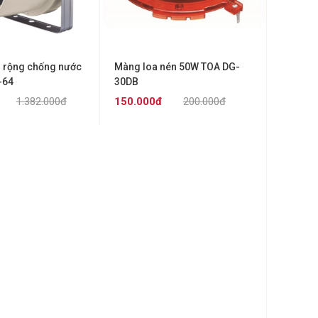
i rộng chống nước
Màng loa nén 50W TOA DG-
-64
30DB
1.382.000đ
150.000đ
200.000đ