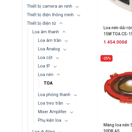
Thiết bị camera an ninh
Thiết bị điện thông minh
Thiết bị điện tử
Loa nén dải r
Loa âm thanh
15W TOA CS-1
Loa âm trần
1.454.000đ
Loa Analog
Loa cột
25%
Loa IP
Loa nén
TOA
Loa phóng thanh
Loa treo trần
Mixer Amplifier
Phụ kiện loa
Màng loa nén 
30DB AS
Loa di động