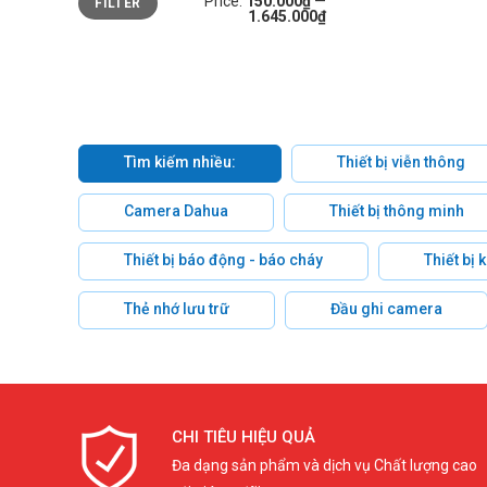
Price:
150.000₫
—
FILTER
price
price
1.645.000₫
Tìm kiếm nhiều:
Thiết bị viễn thông
Camera Dahua
Thiết bị thông minh
Thiết bị báo động - báo cháy
Thiết bị
Thẻ nhớ lưu trữ
Đầu ghi camera
CHI TIÊU HIỆU QUẢ
Đa dạng sản phẩm và dịch vụ Chất lượng cao