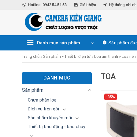
Skip
Hotline: 0942 54 51 53
Giới thiệu
Hệ thống chi n
to
content
Danh mục sản phẩm
Sản phẩm đượ
Trang chủ
»
Sản phẩm
»
Thiết bị điện tử
»
Loa âm thanh
»
Loa nén
TOA
DANH MỤC
Sản phẩm
35%
Chưa phân loại
Dịch vụ trọn gói
Sản phẩm khuyến mãi
Thiết bị báo động - báo cháy