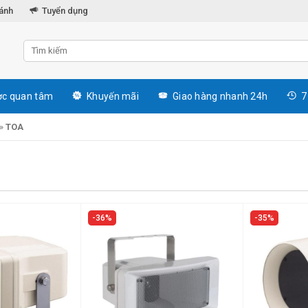
hánh
Tuyển dụng
c quan tâm
Khuyến mãi
Giao hàng nhanh 24h
7
»
TOA
36%
35%