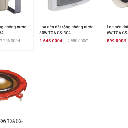
ộng chống nước
Loa nén dải rộng chống nước
Loa nén dả
54
30W TOA CS-304
6W TOA CS
2.236.000đ
1.645.000đ
2.580.000đ
899.000đ
50W TOA DG-