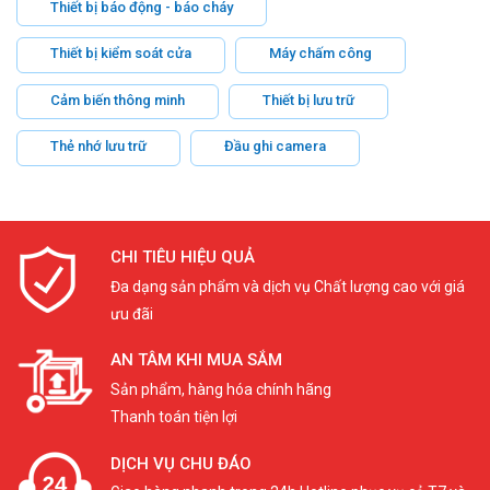
Thiết bị báo động - báo cháy
Thiết bị kiểm soát cửa
Máy chấm công
Cảm biến thông minh
Thiết bị lưu trữ
Thẻ nhớ lưu trữ
Đầu ghi camera
CHI TIÊU HIỆU QUẢ
Đa dạng sản phẩm và dịch vụ Chất lượng cao với giá
ưu đãi
AN TÂM KHI MUA SẮM
Sản phẩm, hàng hóa chính hãng
Thanh toán tiện lợi
DỊCH VỤ CHU ĐÁO