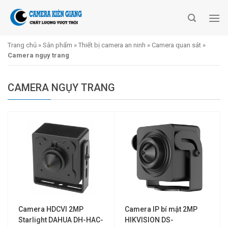
Skip
to
content
Trang chủ
»
Sản phẩm
»
Thiết bị camera an ninh
»
Camera quan sát
»
Camera ngụy trang
CAMERA NGỤY TRANG
Camera HDCVI 2MP
Camera IP bí mật 2MP
Starlight DAHUA DH-HAC-
HIKVISION DS-