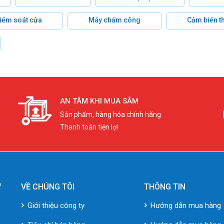
 kiểm soát cửa
Máy chấm công
Cảm biến t
AN TÂM KHI MUA SẮM
Sản phẩm, hàng hóa chính hãng
Thanh toán tiện lợi
VỀ CHÚNG TÔI
THÔNG TIN
Giới thiệu công ty
Hướng dẫn mua hàng