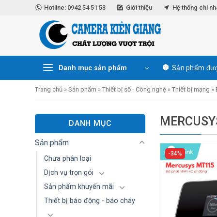
Skip
Hotline: 0942 54 51 53
Giới thiệu
Hệ thống chi n
to
content
Danh mục sản phẩm
Sản phẩm đượ
Trang chủ
»
Sản phẩm
»
Thiết bị số - Công nghệ
»
Thiết bị mạng
»
MERCUSY
DANH MỤC
Sản phẩm
34%
Chưa phân loại
Dịch vụ trọn gói
Sản phẩm khuyến mãi
Thiết bị báo động - báo cháy