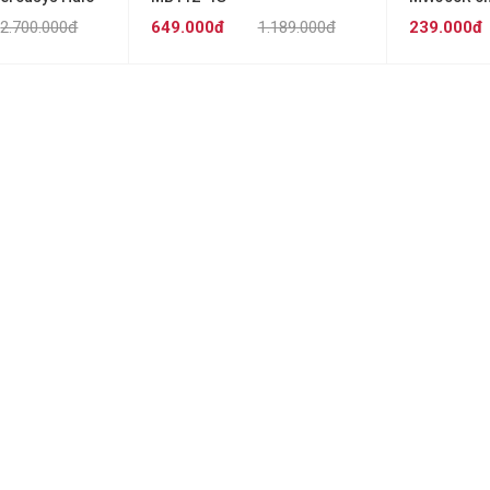
300Mbps
2.700.000đ
649.000đ
1.189.000đ
239.000đ