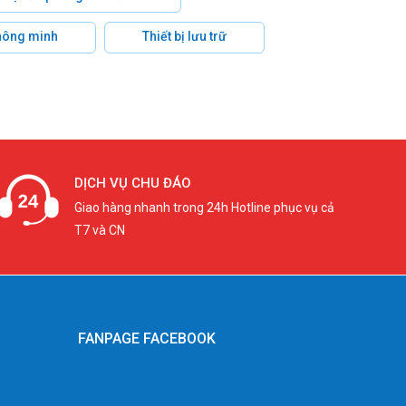
hông minh
Thiết bị lưu trữ
DỊCH VỤ CHU ĐÁO
Giao hàng nhanh trong 24h Hotline phục vụ cả
T7 và CN
FANPAGE FACEBOOK