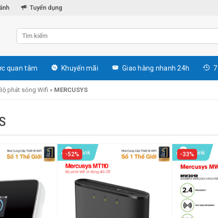
hánh
Tuyển dụng
c quan tâm
Khuyến mãi
Giao hàng nhanh 24h
7
Bộ phát sóng Wifi
»
MERCUSYS
S
52%
33%