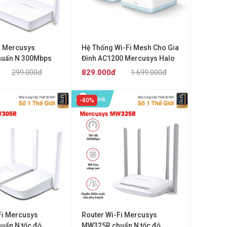
fi Mercusys
Hệ Thống Wi-Fi Mesh Cho Gia
uẩn N 300Mbps
Đình AC1200 Mercusys Halo
H30 (2 Pack)
299.000đ
829.000đ
1.699.000đ
40%
Fi Mercusys
Router Wi-Fi Mercusys
ẩn N tốc độ
MW325R chuẩn N tốc độ