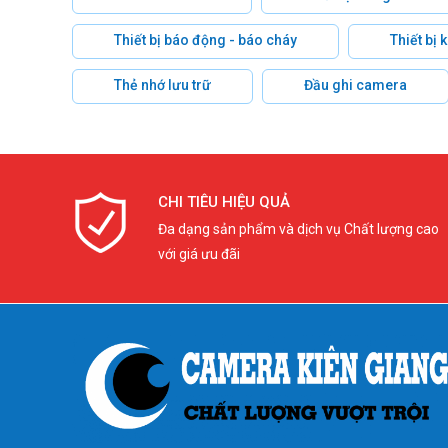
Thiết bị báo động - báo cháy
Thiết bị
Thẻ nhớ lưu trữ
Đầu ghi camera
CHI TIÊU HIỆU QUẢ
Đa dạng sản phẩm và dịch vụ Chất lượng cao
với giá ưu đãi