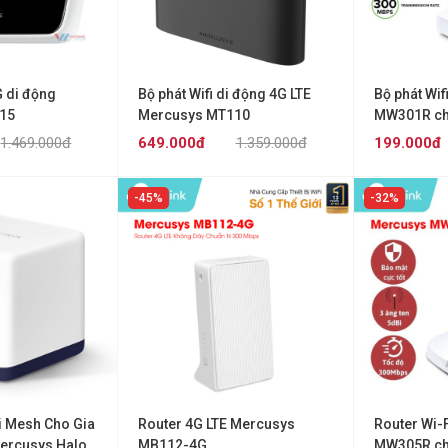
G di động
Bộ phát Wifi di động 4G LTE
Bộ phát Wi
15
Mercusys MT110
MW301R ch
1.469.000đ
649.000đ
1.359.000đ
199.000đ
45%
32%
i Mesh Cho Gia
Router 4G LTE Mercusys
Router Wi-
ercusys Halo
MB112-4G
MW305R chu