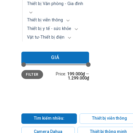
Thiết bị Văn phòng - Gia đình
Thiết bị viễn thông
Thiết bị y tế - sức khỏe
Vật tư-Thiết bị điện
GIÁ
Min
Max
Price:
199.000₫
—
FILTER
price
price
1.299.000₫
Tìm kiếm nhiều:
Thiết bị viễn thông
Camera Dahua
Thiết bị thông minh