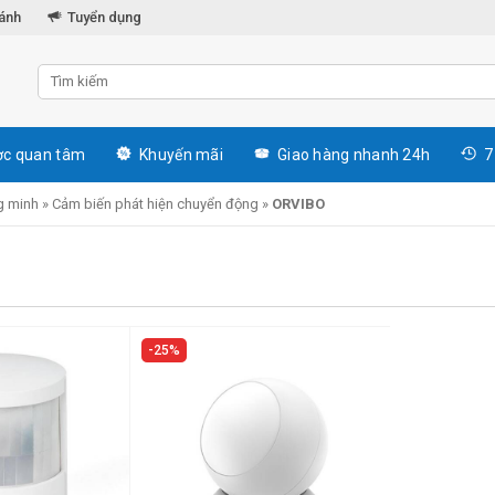
hánh
Tuyển dụng
c quan tâm
Khuyến mãi
Giao hàng nhanh 24h
7
g minh
»
Cảm biến phát hiện chuyển động
»
ORVIBO
25%