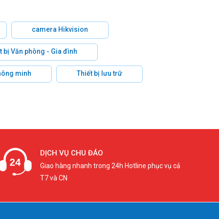
camera Hikvision
t bị Văn phòng - Gia đình
hông minh
Thiết bị lưu trữ
DỊCH VỤ CHU ĐÁO
Giao hàng nhanh trong 24h Hotline phục vụ cả
T7 và CN