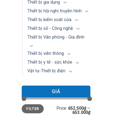
Thiết bị gia dụng
Thiết bị hội nghị truyền hình
Thiết bị kiểm soát cửa
Thiết bị số - Công nghệ
Thiết bị Văn phòng - Gia đình
Thiết bị viễn thông
Thiết bị y tế - sức khỏe
Vật tư-Thiết bị điện
GIÁ
Min
Max
Price:
652.500₫
—
FILTER
price
price
653.000₫