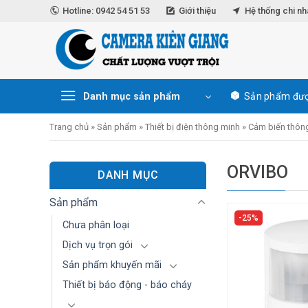
Skip
Hotline: 0942 54 51 53
Giới thiệu
Hệ thống chi n
to
content
Danh mục sản phẩm
Sản phẩm đượ
Trang chủ
»
Sản phẩm
»
Thiết bị điện thông minh
»
Cảm biến thôn
ORVIBO
DANH MỤC
Sản phẩm
25%
Chưa phân loại
Dịch vụ trọn gói
Sản phẩm khuyến mãi
Thiết bị báo động - báo cháy