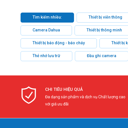
Tìm kiếm nhiều:
Thiết bị viễn thông
Camera Dahua
Thiết bị thông minh
Thiết bị báo động - báo cháy
Thiết bị
Thẻ nhớ lưu trữ
Đầu ghi camera
CHI TIÊU HIỆU QUẢ
Đa dạng sản phẩm và dịch vụ Chất lượng cao
với giá ưu đãi