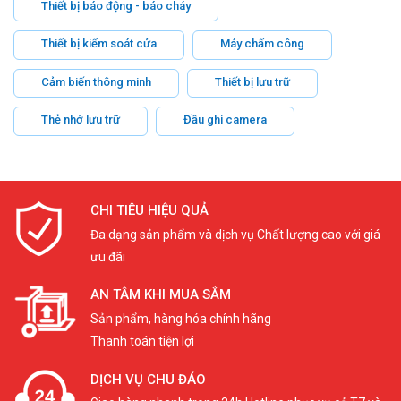
Thiết bị báo động - báo cháy
Thiết bị kiểm soát cửa
Máy chấm công
Cảm biến thông minh
Thiết bị lưu trữ
Thẻ nhớ lưu trữ
Đầu ghi camera
CHI TIÊU HIỆU QUẢ
Đa dạng sản phẩm và dịch vụ Chất lượng cao với giá
ưu đãi
AN TÂM KHI MUA SẮM
Sản phẩm, hàng hóa chính hãng
Thanh toán tiện lợi
DỊCH VỤ CHU ĐÁO