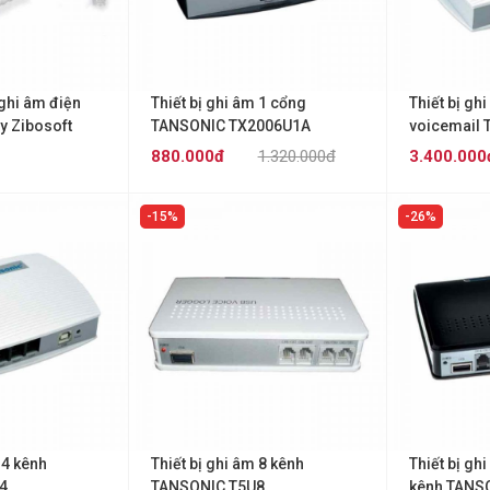
ghi âm điện
Thiết bị ghi âm 1 cổng
Thiết bị gh
y Zibosoft
TANSONIC TX2006U1A
voicemail
rter
TX2006U2
880.000đ
1.320.000đ
3.400.000
15%
26%
 4 kênh
Thiết bị ghi âm 8 kênh
Thiết bị gh
4
TANSONIC T5U8
kênh TANS