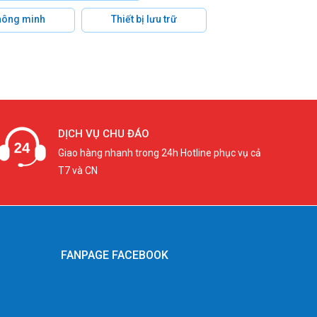
hông minh
Thiết bị lưu trữ
DỊCH VỤ CHU ĐÁO
Giao hàng nhanh trong 24h Hotline phục vụ cả
T7 và CN
FANPAGE FACEBOOK