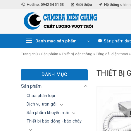
Skip
Hotline: 0942 54 51 53
Giới thiệu
Hệ thống chi n
to
content
Danh mục sản phẩm
Sản phẩm đượ
Trang chủ
»
Sản phẩm
»
Thiết bị viễn thông
»
Tổng đài điện thoại
THIẾT BỊ 
DANH MỤC
Sản phẩm
Chưa phân loại
Dịch vụ trọn gói
Sản phẩm khuyến mãi
Thiết bị báo động - báo cháy