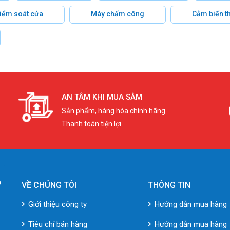
 kiểm soát cửa
Máy chấm công
Cảm biến t
AN TÂM KHI MUA SẮM
Sản phẩm, hàng hóa chính hãng
Thanh toán tiện lợi
VỀ CHÚNG TÔI
THÔNG TIN
Giới thiệu công ty
Hướng dẫn mua hàng
Tiêu chí bán hàng
Hướng dẫn mua hàng