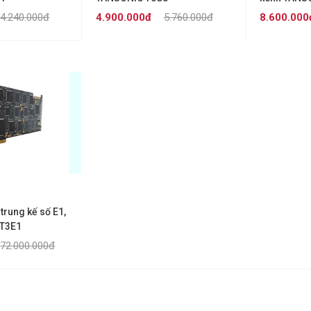
4.240.000đ
4.900.000đ
5.760.000đ
8.600.000
 trung kế số E1,
 T3E1
72.000.000đ