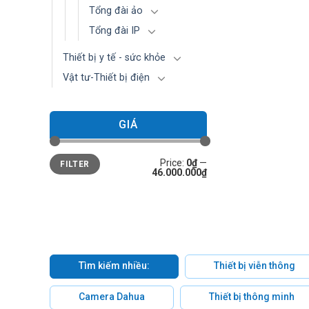
Tổng đài ảo
Tổng đài IP
Thiết bị y tế - sức khỏe
Vật tư-Thiết bị điện
GIÁ
Min
Max
Price:
0₫
—
FILTER
price
price
46.000.000₫
Tìm kiếm nhiều:
Thiết bị viễn thông
Camera Dahua
Thiết bị thông minh