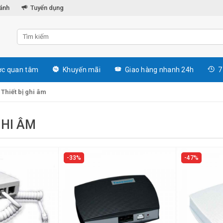
hánh
Tuyển dụng
c quan tâm
Khuyến mãi
Giao hàng nhanh 24h
7
»
Thiết bị ghi âm
GHI ÂM
33%
47%