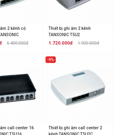
i âm 2 kênh có
Thiết bị ghi âm 2 kênh
 TANSONIC
TANSONIC T5U2
G
đ
6.400.000đ
1.720.000đ
1.900.000đ
9%
i âm call center 16
Thiết bị ghi âm call center 2
ONIC T5U16
kênh TANSONIC T5U2C