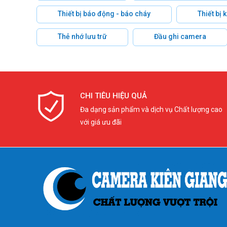
Thiết bị báo động - báo cháy
Thiết bị
Thẻ nhớ lưu trữ
Đầu ghi camera
CHI TIÊU HIỆU QUẢ
Đa dạng sản phẩm và dịch vụ Chất lượng cao
với giá ưu đãi