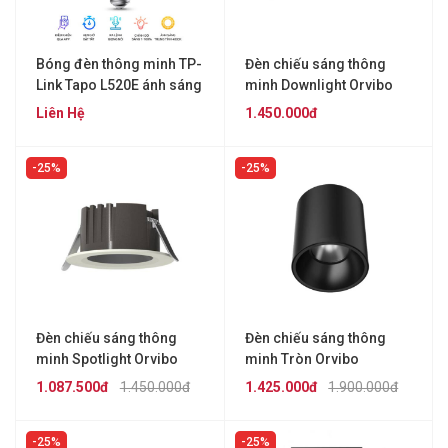
Bóng đèn thông minh TP-
Đèn chiếu sáng thông
Link Tapo L520E ánh sáng
minh Downlight Orvibo
ấm 4000K
DT40Z07B
Liên Hệ
1.450.000đ
25%
25%
Đèn chiếu sáng thông
Đèn chiếu sáng thông
minh Spotlight Orvibo
minh Tròn Orvibo
DT40Z07A
DT60Z07B
1.087.500đ
1.450.000đ
1.425.000đ
1.900.000đ
25%
25%