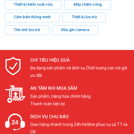
Thiết bị kiểm soát cửa
Máy chấm công
Cảm biến thông minh
Thiết bị lưu trữ
Thẻ nhớ lưu trữ
Đầu ghi camera
CHI TIÊU HIỆU QUẢ
Đa dạng sản phẩm và dịch vụ Chất lượng cao với giá
ưu đãi
AN TÂM KHI MUA SẮM
Sản phẩm, hàng hóa chính hãng
Thanh toán tiện lợi
DỊCH VỤ CHU ĐÁO
Giao hàng nhanh trong 24h Hotline phục vụ cả T7 và
CN