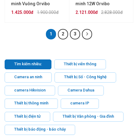
minh Vuông Orvibo
minh 12W Orvibo
DT60Z07C
DG10Z12B
1.425.000đ
1.900.000đ
2.121.000đ
2.828.000đ
1
2
3
Tìm kiếm nhiều:
Thiết bị viễn thông
Camera an ninh
Thiết bị Số - Công Nghệ
camera Hikvision
Camera Dahua
Thiết bị thông minh
camera IP
Thiết bị điện tử
Thiết bị Văn phòng - Gia đình
Thiết bị báo động - báo cháy