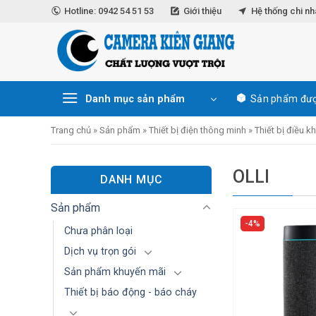
Skip
Hotline: 0942 54 51 53
Giới thiệu
Hệ thống chi n
to
content
Danh mục sản phẩm
Sản phẩm đượ
Trang chủ
»
Sản phẩm
»
Thiết bị điện thông minh
»
Thiết bị điều k
OLLI
DANH MỤC
Sản phẩm
4%
Chưa phân loại
Dịch vụ trọn gói
Sản phẩm khuyến mãi
Thiết bị báo động - báo cháy