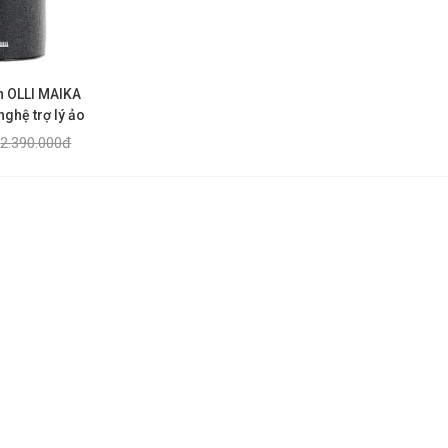
h OLLI MAIKA
ghệ trợ lý ảo
2.390.000đ