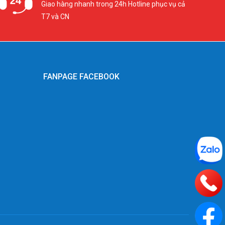
Giao hàng nhanh trong 24h Hotline phục vụ cả
T7 và CN
FANPAGE FACEBOOK
g