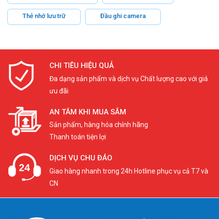
Thẻ nhớ lưu trữ
Đầu ghi camera
CHI TIÊU HIỆU QUẢ
Đa dạng sản phẩm và dịch vụ Chất lượng cao với giá
ưu đãi
AN TÂM KHI MUA SẮM
Sản phẩm, hàng hóa chính hãng
Thanh toán tiện lợi
DỊCH VỤ CHU ĐÁO
Giao hàng nhanh trong 24h Hotline phục vụ cả T7 và
CN