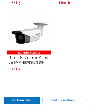
HIKVISION DS-
Liên Hệ
Liên Hệ
2CD1143G0E-IF
[Thanh lý] Camera IP thân
trụ 6MP HIKVISION DS-
2CD2T63G0-I8
Liên Hệ
Tìm kiếm nhiều:
Thiết bị viễn thông