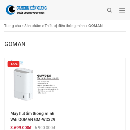
Skip
to
content
Trang chủ
»
Sản phẩm
»
Thiết bị điện thông minh
»
GOMAN
GOMAN
46%
Máy hút ẩm thông minh
Wifi GOMAN GM-WD329
3.699.000đ
6.900.000đ