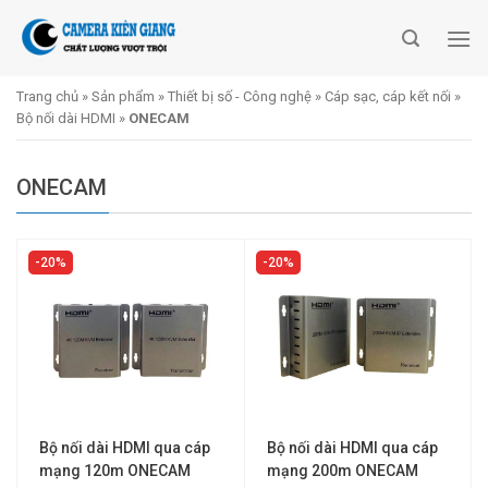
Skip
to
content
Trang chủ
»
Sản phẩm
»
Thiết bị số - Công nghệ
»
Cáp sạc, cáp kết nối
»
Bộ nối dài HDMI
»
ONECAM
ONECAM
20%
20%
Bộ nối dài HDMI qua cáp
Bộ nối dài HDMI qua cáp
mạng 120m ONECAM
mạng 200m ONECAM