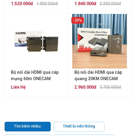
HDMI-LAN 120KVM
HDMI-LAN 200KVM
1.520.000đ
1.900.000đ
1.840.000đ
2.300.000đ
20%
Bộ nối dài HDMI qua cáp
Bộ nối dài HDMI qua cáp
mạng 60m ONECAM
quang 20KM ONECAM
HDMI-LAN 60KVM
HDMI/USB 20KM-SC/FC
Liên Hệ
2.960.000đ
3.700.000đ
Tìm kiếm nhiều:
Thiết bị viễn thông