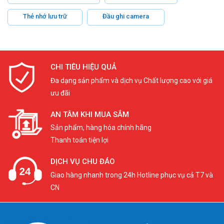
Thẻ nhớ lưu trữ
Đầu ghi camera
CHI TIÊU HIỆU QUẢ
Đa dạng sản phẩm và dịch vụ Chất lượng cao với giá
ưu đãi
AN TÂM KHI MUA SẮM
Sản phẩm, hàng hóa chính hãng
Thanh toán tiện lợi
DỊCH VỤ CHU ĐÁO
Giao hàng nhanh trong 24h Hotline phục vụ cả T7 và
CN