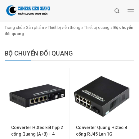
Skip
to
content
Trang chủ
»
Sản phẩm
»
Thiết bị viễn thông
»
Thiết bị quang
»
Bộ chuyển
đổi quang
BỘ CHUYỂN ĐỔI QUANG
Converter HDtec kết hợp 2
Converter Quang HDtec 8
cổng Quang (A+B) + 4
cổng RJ45 Lan 1G