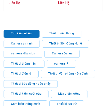
RJ45 Lan 1G
Liên Hệ
Liên Hệ
Tìm kiếm nhiều:
Thiết bị viễn thông
Camera an ninh
Thiết bị Số - Công Nghệ
camera Hikvision
Camera Dahua
Thiết bị thông minh
camera IP
Thiết bị điện tử
Thiết bị Văn phòng - Gia đình
Thiết bị báo động - báo cháy
Thiết bị kiểm soát cửa
Máy chấm công
Cảm biến thông minh
Thiết bị lưu trữ