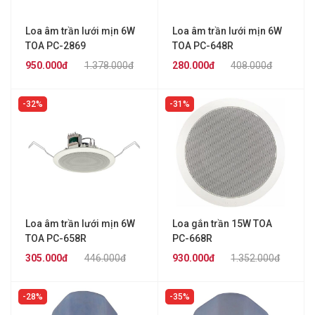
Loa âm trần lưới mịn 6W
Loa âm trần lưới mịn 6W
TOA PC-2869
TOA PC-648R
950.000đ
1.378.000đ
280.000đ
408.000đ
32%
31%
Loa âm trần lưới mịn 6W
Loa gắn trần 15W TOA
TOA PC-658R
PC-668R
305.000đ
446.000đ
930.000đ
1.352.000đ
28%
35%