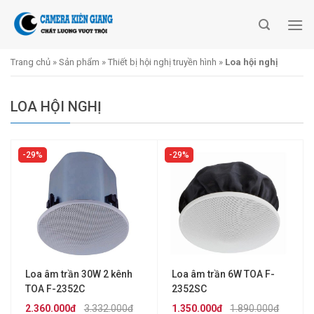
Skip
to
content
Trang chủ
»
Sản phẩm
»
Thiết bị hội nghị truyền hình
»
Loa hội nghị
LOA HỘI NGHỊ
29%
29%
Loa âm trần 30W 2 kênh
Loa âm trần 6W TOA F-
TOA F-2352C
2352SC
2.360.000đ
3.332.000đ
1.350.000đ
1.890.000đ