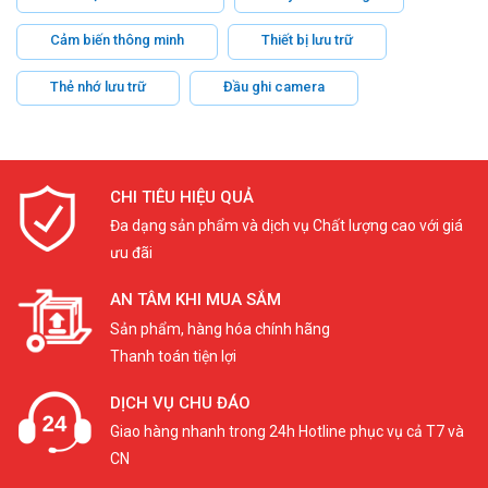
Cảm biến thông minh
Thiết bị lưu trữ
Thẻ nhớ lưu trữ
Đầu ghi camera
CHI TIÊU HIỆU QUẢ
Đa dạng sản phẩm và dịch vụ Chất lượng cao với giá
ưu đãi
AN TÂM KHI MUA SẮM
Sản phẩm, hàng hóa chính hãng
Thanh toán tiện lợi
DỊCH VỤ CHU ĐÁO
Giao hàng nhanh trong 24h Hotline phục vụ cả T7 và
CN