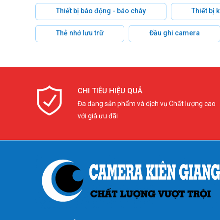
Thiết bị báo động - báo cháy
Thiết bị
Thẻ nhớ lưu trữ
Đầu ghi camera
CHI TIÊU HIỆU QUẢ
Đa dạng sản phẩm và dịch vụ Chất lượng cao
với giá ưu đãi