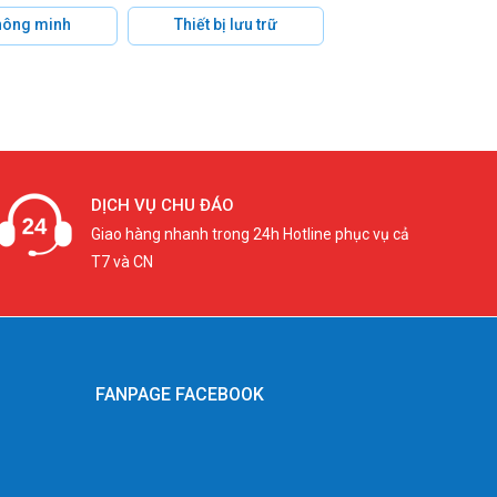
hông minh
Thiết bị lưu trữ
DỊCH VỤ CHU ĐÁO
Giao hàng nhanh trong 24h Hotline phục vụ cả
T7 và CN
FANPAGE FACEBOOK