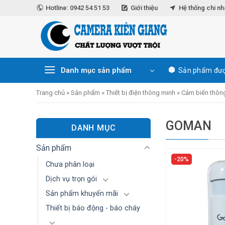
Skip
Hotline: 0942 54 51 53
Giới thiệu
Hệ thống chi n
to
content
Danh mục sản phẩm
Sản phẩm đượ
Trang chủ
»
Sản phẩm
»
Thiết bị điện thông minh
»
Cảm biến thôn
GOMAN
DANH MỤC
Sản phẩm
20%
Chưa phân loại
Dịch vụ trọn gói
Sản phẩm khuyến mãi
Thiết bị báo động - báo cháy