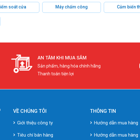
 kiểm soát cửa
Máy chấm công
Cảm biến t
AN TÂM KHI MUA SẮM
Sản phẩm, hàng hóa chính hãng
Thanh toán tiện lợi
VỀ CHÚNG TÔI
THÔNG TIN
Giới thiệu công ty
Hướng dẫn mua hàng
Tiêu chí bán hàng
Hướng dẫn mua hàng