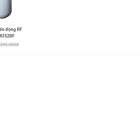
ển động RF
M352RF
390.000đ