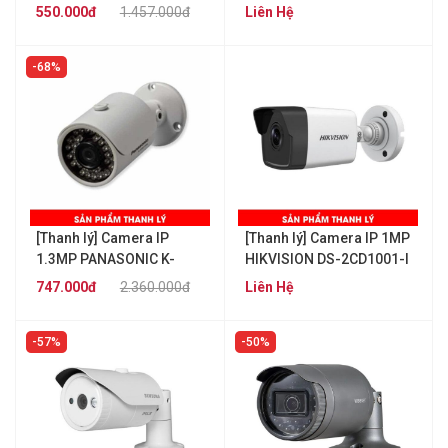
HFW2221DP
HDW1120SP-S3
550.000đ
1.457.000đ
Liên Hệ
68%
[Thanh lý] Camera IP
[Thanh lý] Camera IP 1MP
1.3MP PANASONIC K-
HIKVISION DS-2CD1001-I
EW114L06E
747.000đ
2.360.000đ
Liên Hệ
57%
50%