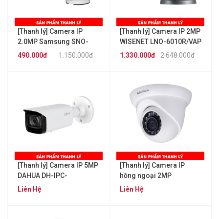
[Thanh lý] Camera IP
[Thanh lý] Camera IP 2MP
2.0MP Samsung SNO-
WISENET LNO-6010R/VAP
E6011RP
490.000đ
1.150.000đ
1.330.000đ
2.648.000đ
[Thanh lý] Camera IP 5MP
[Thanh lý] Camera IP
DAHUA DH-IPC-
hồng ngoại 2MP
HFW5541TP-ASE
KBVISION KX-2002N
Liên Hệ
Liên Hệ