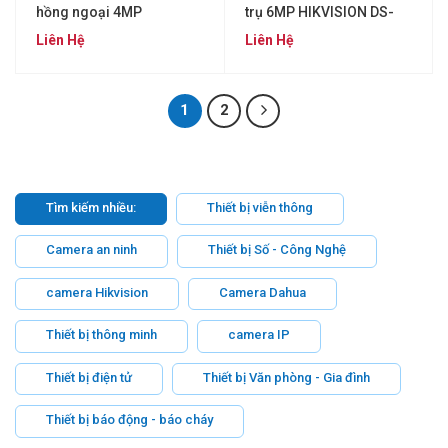
hồng ngoại 4MP
trụ 6MP HIKVISION DS-
HIKVISION DS-
2CD2T63G0-I8
Liên Hệ
Liên Hệ
2CD1143G0E-IF
1
2
Tìm kiếm nhiều:
Thiết bị viễn thông
Camera an ninh
Thiết bị Số - Công Nghệ
camera Hikvision
Camera Dahua
Thiết bị thông minh
camera IP
Thiết bị điện tử
Thiết bị Văn phòng - Gia đình
Thiết bị báo động - báo cháy