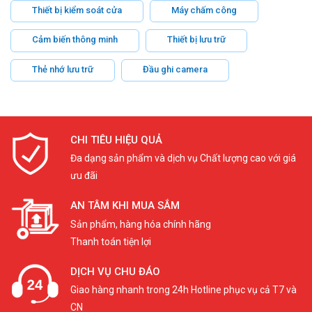
Thiết bị kiểm soát cửa
Máy chấm công
Cảm biến thông minh
Thiết bị lưu trữ
Thẻ nhớ lưu trữ
Đầu ghi camera
CHI TIÊU HIỆU QUẢ
Đa dạng sản phẩm và dịch vụ Chất lượng cao với giá
ưu đãi
AN TÂM KHI MUA SẮM
Sản phẩm, hàng hóa chính hãng
Thanh toán tiện lợi
DỊCH VỤ CHU ĐÁO
Giao hàng nhanh trong 24h Hotline phục vụ cả T7 và
CN