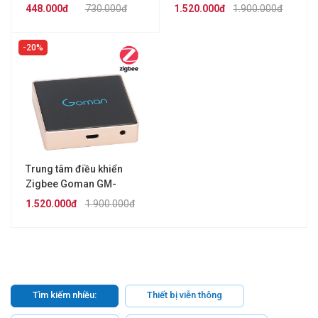
Đen]
ZG355A có dây
448.000đ
730.000đ
1.520.000đ
1.900.000đ
20%
Trung tâm điều khiển
Zigbee Goman GM-
ZG355B không dây
1.520.000đ
1.900.000đ
Tìm kiếm nhiều:
Thiết bị viễn thông