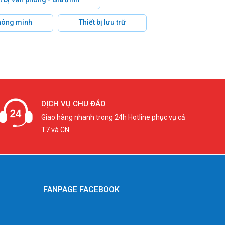
hông minh
Thiết bị lưu trữ
DỊCH VỤ CHU ĐÁO
Giao hàng nhanh trong 24h Hotline phục vụ cả
T7 và CN
FANPAGE FACEBOOK