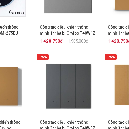
cuốn thông
Công tắc điều khiển thông
Công tắc đ
GM-275EU
minh 1 thiết bị Orvibo T40W1Z
minh 1 thiế
T40W1ZG
1.428.750đ
1.905.000đ
1.428.750
25%
25%
khiển thông
Công tắc điều khiển thông
Công tắc đ
 Orvibo
minh 3 thiết bị Orvibo T40W3Z
minh 3 thiế