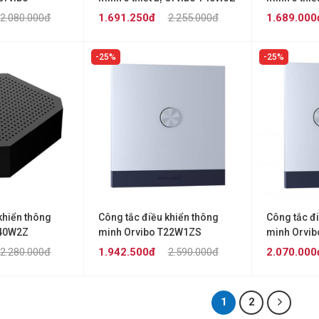
T40W3ZG
2.080.000đ
1.691.250đ
2.255.000đ
1.689.000
25%
25%
khiển thông
Công tắc điều khiển thông
Công tắc đ
R40W2Z
minh Orvibo T22W1ZS
minh Orvi
2.280.000đ
1.942.500đ
2.590.000đ
2.070.000
1
2