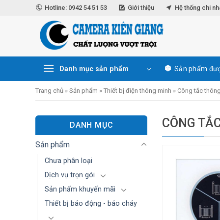
Skip
Hotline: 0942 54 51 53
Giới thiệu
Hệ thống chi n
to
content
Danh mục sản phẩm
Sản phẩm đượ
Trang chủ
»
Sản phẩm
»
Thiết bị điện thông minh
»
Công tắc thôn
CÔNG TẮC
DANH MỤC
Sản phẩm
Chưa phân loại
Dịch vụ trọn gói
Sản phẩm khuyến mãi
Thiết bị báo động - báo cháy