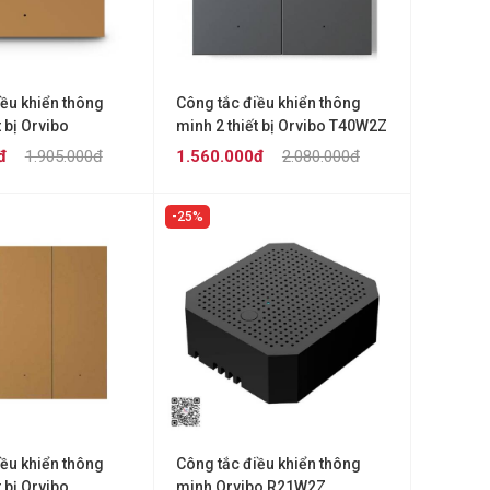
iều khiển thông
Công tắc điều khiển thông
t bị Orvibo
minh 2 thiết bị Orvibo T40W2Z
đ
1.905.000đ
1.560.000đ
2.080.000đ
25%
iều khiển thông
Công tắc điều khiển thông
t bị Orvibo
minh Orvibo R21W2Z