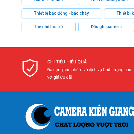
Thiết bị báo động - báo cháy
Thiết bị
Thẻ nhớ lưu trữ
Đầu ghi camera
CHI TIÊU HIỆU QUẢ
Đa dạng sản phẩm và dịch vụ Chất lượng cao
với giá ưu đãi