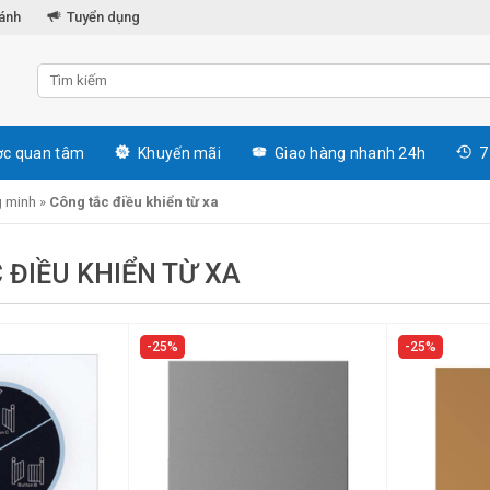
hánh
Tuyển dụng
c quan tâm
Khuyến mãi
Giao hàng nhanh 24h
7
g minh
»
Công tắc điều khiển từ xa
 ĐIỀU KHIỂN TỪ XA
25%
25%