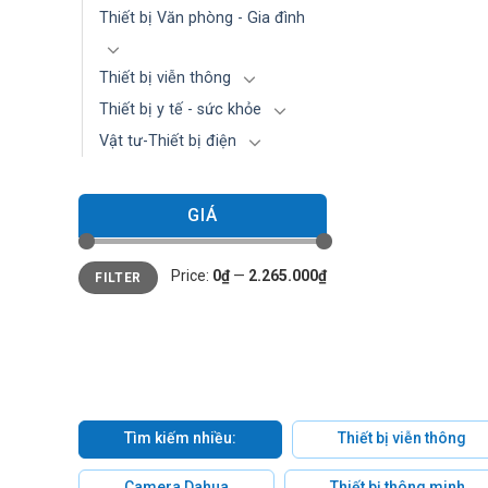
Thiết bị Văn phòng - Gia đình
Thiết bị viễn thông
Thiết bị y tế - sức khỏe
Vật tư-Thiết bị điện
GIÁ
Min
Max
Price:
0₫
—
2.265.000₫
FILTER
price
price
Tìm kiếm nhiều:
Thiết bị viễn thông
Camera Dahua
Thiết bị thông minh