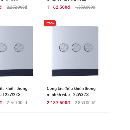
đ
2.252.000đ
1.162.500đ
1.550.000đ
25%
iều khiển thông
Công tắc điều khiển thông
bo T22W2ZS
minh Orvibo T22W3ZS
đ
2.760.000đ
2.137.500đ
2.850.000đ