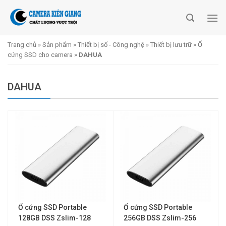
Skip
to
content
Trang chủ
»
Sản phẩm
»
Thiết bị số - Công nghệ
»
Thiết bị lưu trữ
»
Ổ
cứng SSD cho camera
»
DAHUA
DAHUA
Ổ cứng SSD Portable
Ổ cứng SSD Portable
128GB DSS Zslim-128
256GB DSS Zslim-256