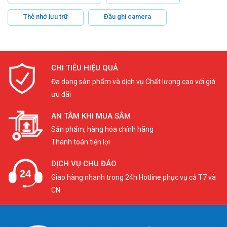
Thẻ nhớ lưu trữ
Đầu ghi camera
CHI TIÊU HIỆU QUẢ
Đa dạng sản phẩm và dịch vụ Chất lượng cao với giá
ưu đãi
AN TÂM KHI MUA SẮM
Sản phẩm, hàng hóa chính hãng
Thanh toán tiện lợi
DỊCH VỤ CHU ĐÁO
Giao hàng nhanh trong 24h Hotline phục vụ cả T7 và
CN