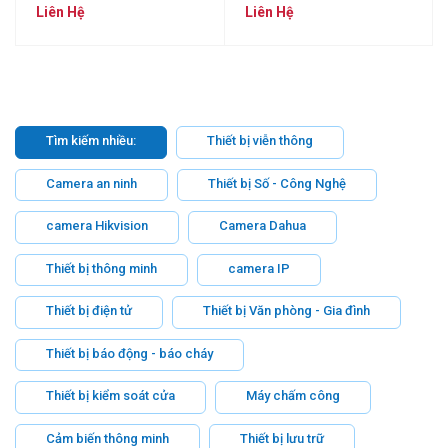
RUIJIE RG-AP130(L)
Liên Hệ
Liên Hệ
Tìm kiếm nhiều:
Thiết bị viễn thông
Camera an ninh
Thiết bị Số - Công Nghệ
camera Hikvision
Camera Dahua
Thiết bị thông minh
camera IP
Thiết bị điện tử
Thiết bị Văn phòng - Gia đình
Thiết bị báo động - báo cháy
Thiết bị kiểm soát cửa
Máy chấm công
Cảm biến thông minh
Thiết bị lưu trữ