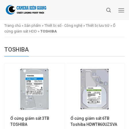
Skip
to
content
Trang chủ
»
Sản phẩm
»
Thiết bị số - Công nghệ
»
Thiết bị lưu trữ
»
Ổ
cứng giám sát HDD
»
TOSHIBA
TOSHIBA
Ổ cứng giám sát 3TB
Ổ cứng giám sát 6TB
TOSHIBA
Toshiba HDWT860UZSVA