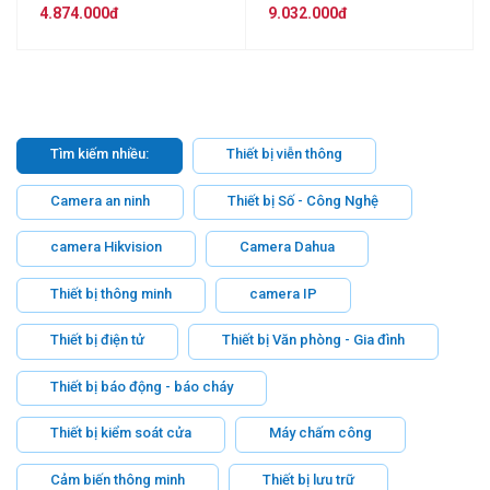
4.874.000đ
9.032.000đ
Tìm kiếm nhiều:
Thiết bị viễn thông
Camera an ninh
Thiết bị Số - Công Nghệ
camera Hikvision
Camera Dahua
Thiết bị thông minh
camera IP
Thiết bị điện tử
Thiết bị Văn phòng - Gia đình
Thiết bị báo động - báo cháy
Thiết bị kiểm soát cửa
Máy chấm công
Cảm biến thông minh
Thiết bị lưu trữ