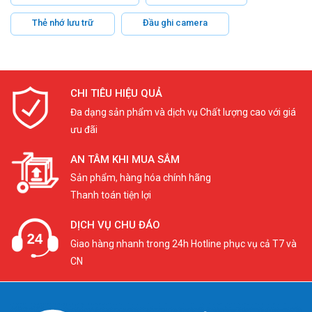
Thẻ nhớ lưu trữ
Đầu ghi camera
CHI TIÊU HIỆU QUẢ
Đa dạng sản phẩm và dịch vụ Chất lượng cao với giá
ưu đãi
AN TÂM KHI MUA SẮM
Sản phẩm, hàng hóa chính hãng
Thanh toán tiện lợi
DỊCH VỤ CHU ĐÁO
Giao hàng nhanh trong 24h Hotline phục vụ cả T7 và
CN