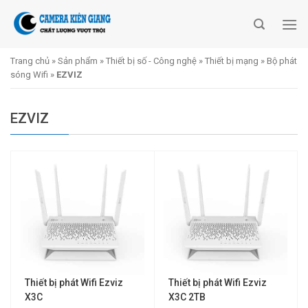
Skip
to
content
Trang chủ
»
Sản phẩm
»
Thiết bị số - Công nghệ
»
Thiết bị mạng
»
Bộ phát
sóng Wifi
»
EZVIZ
EZVIZ
Thiết bị phát Wifi Ezviz
Thiết bị phát Wifi Ezviz
X3C
X3C 2TB