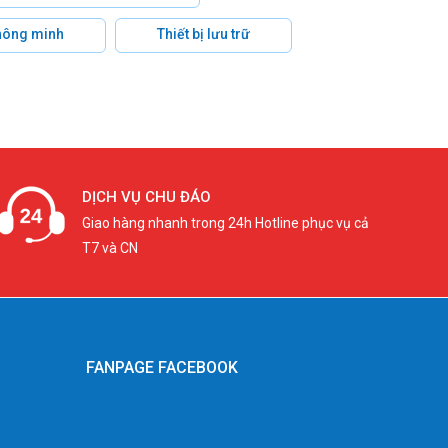
hông minh
Thiết bị lưu trữ
DỊCH VỤ CHU ĐÁO
Giao hàng nhanh trong 24h Hotline phục vụ cả
T7 và CN
FANPAGE FACEBOOK