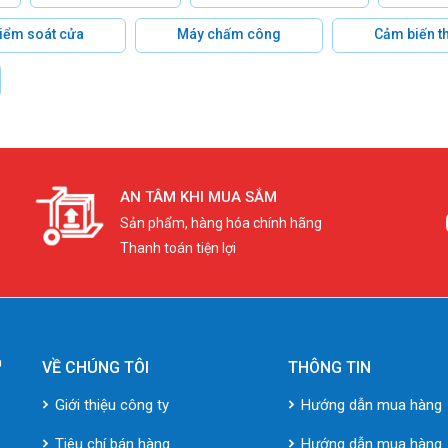
 kiểm soát cửa
Máy chấm công
Cảm biến t
AN TÂM KHI MUA SẮM
Sản phẩm, hàng hóa chính hãng
Thanh toán tiện lợi
VỀ CHÚNG TÔI
THÔNG TIN
Giới thiệu công ty
Hướng dẫn mua hàng
Tiêu chí bán hàng
Hướng dẫn mua hàng