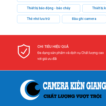
Thiết bị báo động - báo cháy
Thiết bị
Thẻ nhớ lưu trữ
Đầu ghi camera
CHI TIÊU HIỆU QUẢ
Đa dạng sản phẩm và dịch vụ Chất lượng cao
với giá ưu đãi