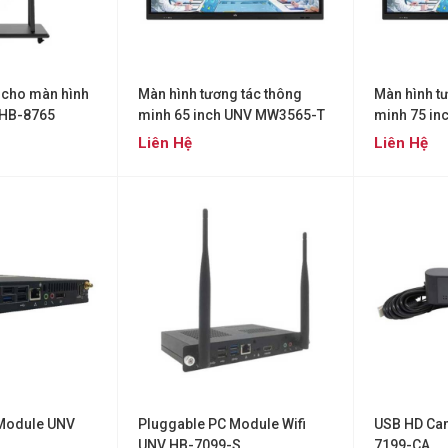
 cho màn hình
Màn hình tương tác thông
Màn hình t
 HB-8765
minh 65 inch UNV MW3565-T
minh 75 i
Liên Hệ
Liên Hệ
 Module UNV
Pluggable PC Module Wifi
USB HD Ca
UNV HB-7099-S
7199-CA