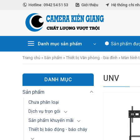
Skip
Hotline: 0942 54 51 53
Giới thiệu
Hệ thống chi n
to
content
Danh mục sản phẩm
Sản phẩm đượ
Trang chủ
»
Sản phẩm
»
Thiết bị Văn phòng - Gia đình
»
Màn hình 
UNV
DANH MỤC
Sản phẩm
Chưa phân loại
Dịch vụ trọn gói
Sản phẩm khuyến mãi
Thiết bị báo động - báo cháy