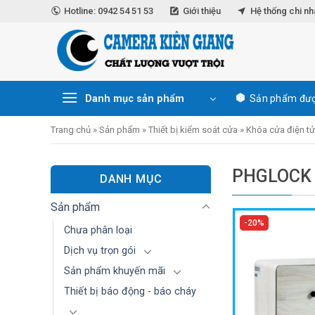
Skip
Hotline: 0942 54 51 53
Giới thiệu
Hệ thống chi n
to
content
Danh mục sản phẩm
Sản phẩm đượ
Trang chủ
»
Sản phẩm
»
Thiết bị kiểm soát cửa
»
Khóa cửa điện t
PHGLOCK
DANH MỤC
Sản phẩm
20%
Chưa phân loại
Dịch vụ trọn gói
Sản phẩm khuyến mãi
Thiết bị báo động - báo cháy