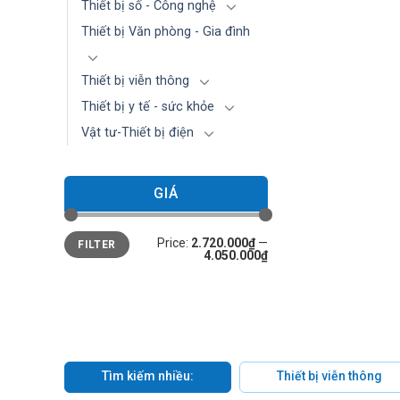
Thiết bị số - Công nghệ
Thiết bị Văn phòng - Gia đình
Thiết bị viễn thông
Thiết bị y tế - sức khỏe
Vật tư-Thiết bị điện
GIÁ
Min
Max
Price:
2.720.000₫
—
FILTER
price
price
4.050.000₫
Tìm kiếm nhiều:
Thiết bị viễn thông