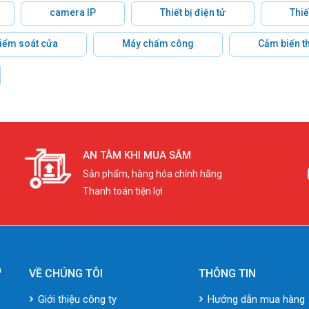
camera IP
Thiết bị điện tử
Thiế
 kiểm soát cửa
Máy chấm công
Cảm biến t
AN TÂM KHI MUA SẮM
Sản phẩm, hàng hóa chính hãng
Thanh toán tiện lợi
VỀ CHÚNG TÔI
THÔNG TIN
Giới thiệu công ty
Hướng dẫn mua hàng