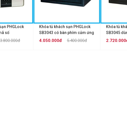
 sạn PHGLock
Khóa tủ khách sạn PHGLock
Khóa tủ kh
mã số
SB3043 có bàn phím cảm ứng
SB3045 dù
3.800.000đ
4.050.000đ
5.400.000đ
2.720.000