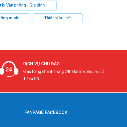
t bị Văn phòng - Gia đình
hông minh
Thiết bị lưu trữ
DỊCH VỤ CHU ĐÁO
Giao hàng nhanh trong 24h Hotline phục vụ cả
T7 và CN
FANPAGE FACEBOOK