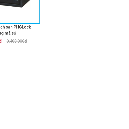
ách sạn PHGLock
ng mã số
đ
3.400.000đ