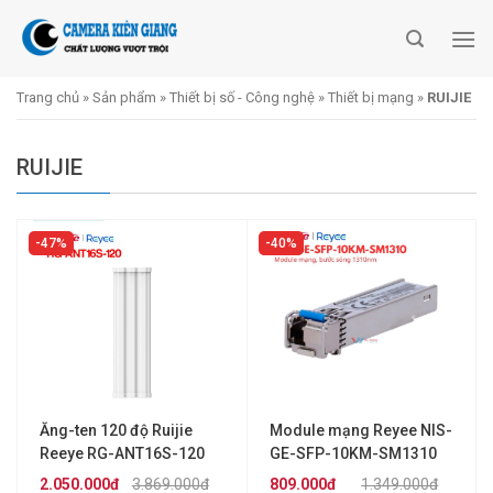
Skip
to
content
Trang chủ
»
Sản phẩm
»
Thiết bị số - Công nghệ
»
Thiết bị mạng
»
RUIJIE
RUIJIE
47%
40%
Ăng-ten 120 độ Ruijie
Module mạng Reyee NIS-
Reeye RG-ANT16S-120
GE-SFP-10KM-SM1310
2.050.000đ
3.869.000đ
809.000đ
1.349.000đ