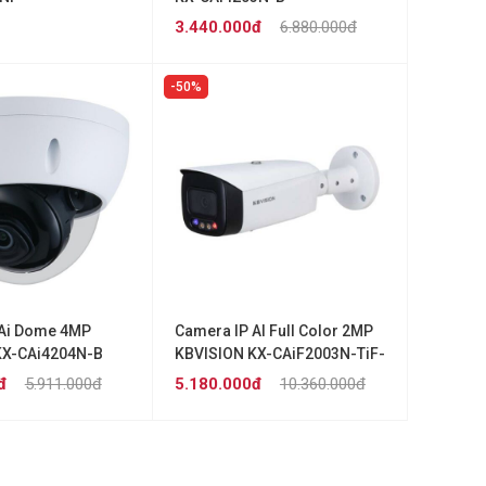
3.440.000đ
6.880.000đ
50%
 Ai Dome 4MP
Camera IP AI Full Color 2MP
KX-CAi4204N-B
KBVISION KX-CAiF2003N-TiF-
A
đ
5.911.000đ
5.180.000đ
10.360.000đ