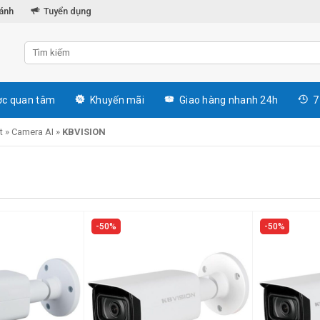
hánh
Tuyển dụng
c quan tâm
Khuyến mãi
Giao hàng nhanh 24h
7
t
»
Camera AI
»
KBVISION
50%
50%