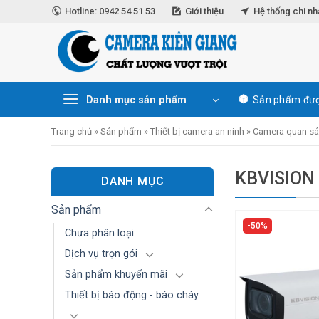
Skip
Hotline: 0942 54 51 53
Giới thiệu
Hệ thống chi n
to
content
Danh mục sản phẩm
Sản phẩm đượ
Trang chủ
»
Sản phẩm
»
Thiết bị camera an ninh
»
Camera quan sá
KBVISION
DANH MỤC
Sản phẩm
50%
Chưa phân loại
Dịch vụ trọn gói
Sản phẩm khuyến mãi
Thiết bị báo động - báo cháy