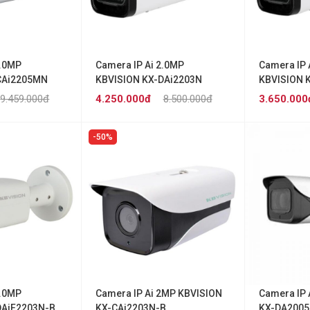
2.0MP
Camera IP Ai 2.0MP
Camera IP 
CAi2205MN
KBVISION KX-DAi2203N
KBVISION 
9.459.000đ
4.250.000đ
8.500.000đ
3.650.000
50%
2.0MP
Camera IP Ai 2MP KBVISION
Camera IP 
DAiF2203N-B
KX-CAi2203N-B
KX-DA2005