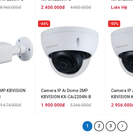
8.960.000đ
2.400.000đ
4.800.000đ
Liên Hệ
64%
50%
4MP KBVISION
Camera IP Ai Dome 2MP
Camera IP
N
KBVISION KX-CAi2204N-B
KBVISION 
9.674.000đ
1.900.000đ
5.266.000đ
2.956.000
1
2
3