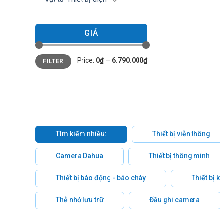
GIÁ
Min
Max
Price:
0₫
—
6.790.000₫
FILTER
price
price
Tìm kiếm nhiều:
Thiết bị viễn thông
Camera Dahua
Thiết bị thông minh
Thiết bị báo động - báo cháy
Thiết bị
Thẻ nhớ lưu trữ
Đầu ghi camera