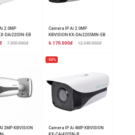
Ai 2.0MP
Camera IP Ai 2.0MP
KX-DAi2203N-EB
KBVISION KX-DAi2205MN-EB
đ
7.300.000đ
6.170.000đ
12.340.000đ
50%
AI 2MP KBVISION
Camera IP Ai 4MP KBVISION
Ni
KX-CAi4203N-B